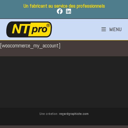
Skip
Un fabricant au service des professionnels
to
content
MENU
[woocommerce_my_account]
Une création :
regardgraphiste.com